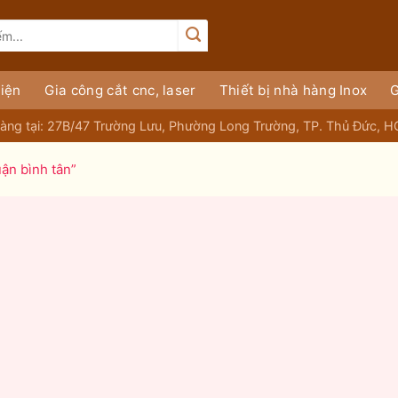
iện
Gia công cắt cnc, laser
Thiết bị nhà hàng Inox
G
àng tại: 27B/47 Trường Lưu, Phường Long Trường, TP. Thủ Đức, 
ận bình tân”