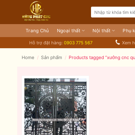
Bỏ
Search
qua
for:
nội
dung
Trang Chủ
Ngoại thất
Nội thất
Phụ k
Hỗ trợ đặt hàng:
0903 775 567
Xem h
Home
/
Sản phẩm
/
Products tagged “xưởng cnc qu