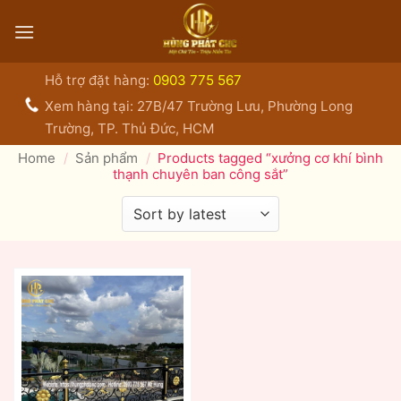
Bỏ
qua
nội
dung
Hỗ trợ đặt hàng:
0903 775 567
Xem hàng tại: 27B/47 Trường Lưu, Phường Long
Trường, TP. Thủ Đức, HCM
Home
/
Sản phẩm
/
Products tagged “xưởng cơ khí bình
thạnh chuyên ban công sắt”