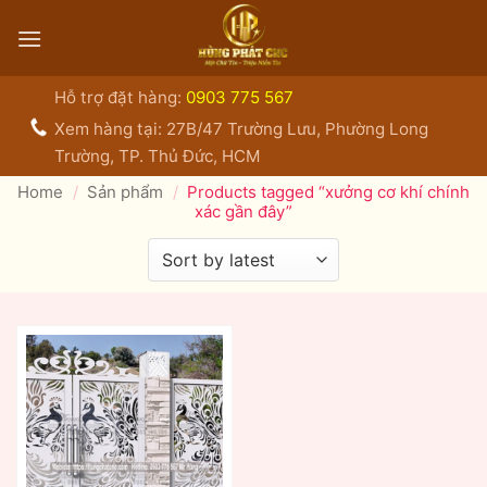
Bỏ
qua
nội
dung
Hỗ trợ đặt hàng:
0903 775 567
Xem hàng tại: 27B/47 Trường Lưu, Phường Long
Trường, TP. Thủ Đức, HCM
Home
/
Sản phẩm
/
Products tagged “xưởng cơ khí chính
xác gần đây”