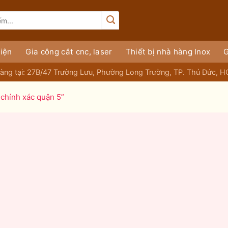
iện
Gia công cắt cnc, laser
Thiết bị nhà hàng Inox
G
àng tại: 27B/47 Trường Lưu, Phường Long Trường, TP. Thủ Đức, 
chính xác quận 5”