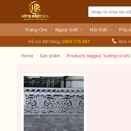
Bỏ
Search
qua
for:
nội
dung
Trang Chủ
Ngoại thất
Nội thất
Phụ k
Hỗ trợ đặt hàng:
0903 775 567
Xem h
Home
/
Sản phẩm
/
Products tagged “xưởng cơ khí 