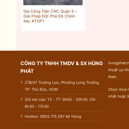
Gia Công Tiện CNC Quận 5 –
Giải Pháp Đột Phá Độ Chính
Xác #TOP1
CÔNG TY TNHH TMDV & SX HÙNG
hungphatcn
thuật uy tín
PHÁT
Nam
27B/47 Trường Lưu, Phường Long Trường,
TP. Thủ Đức, HCM
Chọn mua n
nhất hoặc 
Giờ mở cửa: T2 - T7: 9h00 - 20h30; CN:
8h30 - 17h30
Hotline: 0903.775.567 Mr Hùng