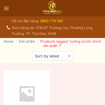
Bỏ
qua
nội
dung
Hỗ trợ đặt hàng:
0903 775 567
Xem hàng tại: 27B/47 Trường Lưu, Phường Long
Trường, TP. Thủ Đức, HCM
Home
/
Sản phẩm
/
Products tagged “xưởng cơ khí chính
xác quận 7”