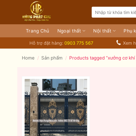
Bỏ
Search
qua
for:
nội
dung
Trang Chủ
Ngoại thất
Nội thất
Phụ k
Hỗ trợ đặt hàng:
0903 775 567
Xem h
Home
/
Sản phẩm
/
Products tagged “xưởng cơ khí