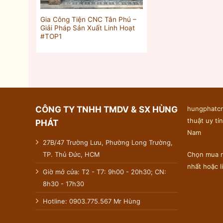
Gia Công Tiện CNC Tân Phú –
Giải Pháp Sản Xuất Linh Hoạt
#TOP1
CÔNG TY TNHH TMDV & SX HÙNG
hungphatcn
thuật uy tín
PHÁT
Nam
27B/47 Trường Lưu, Phường Long Trường,
TP. Thủ Đức, HCM
Chọn mua n
nhất hoặc 
Giờ mở cửa: T2 - T7: 9h00 - 20h30; CN:
8h30 - 17h30
Hotline: 0903.775.567 Mr Hùng