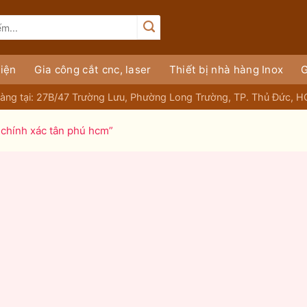
iện
Gia công cắt cnc, laser
Thiết bị nhà hàng Inox
G
àng tại: 27B/47 Trường Lưu, Phường Long Trường, TP. Thủ Đức, 
 chính xác tân phú hcm”