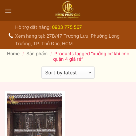
Bỏ
qua
nội
dung
Hỗ trợ đặt hàng:
0903 775 567
Xem hàng tại: 27B/47 Trường Lưu, Phường Long
Trường, TP. Thủ Đức, HCM
Home
/
Sản phẩm
/
Products tagged “xưởng cơ khí cnc
quận 4 giá rẻ”