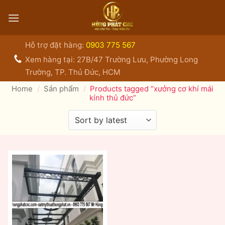
Bỏ
qua
nội
dung
Hỗ trợ đặt hàng:
0903 775 567
Xem hàng tại: 27B/47 Trường Lưu, Phường Long
Trường, TP. Thủ Đức, HCM
Home
/
Sản phẩm
/
Products tagged “xưởng cơ khí mái
kính thủ đức”