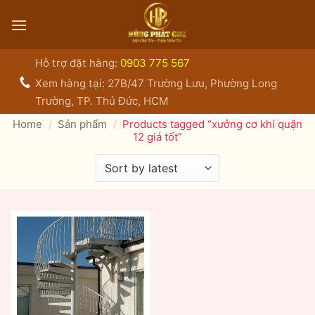
Bỏ
qua
nội
dung
Hỗ trợ đặt hàng:
0903 775 567
Xem hàng tại: 27B/47 Trường Lưu, Phường Long
Trường, TP. Thủ Đức, HCM
Home
/
Sản phẩm
/
Products tagged “xưởng cơ khí quận
12 giá tốt”