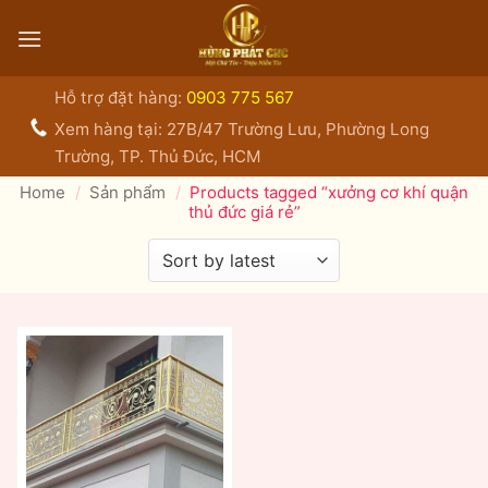
Bỏ
qua
nội
dung
Hỗ trợ đặt hàng:
0903 775 567
Xem hàng tại: 27B/47 Trường Lưu, Phường Long
Trường, TP. Thủ Đức, HCM
Home
/
Sản phẩm
/
Products tagged “xưởng cơ khí quận
thủ đức giá rẻ”