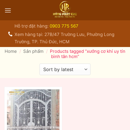
Bỏ
qua
nội
dung
Hỗ trợ đặt hàng:
0903 775 567
Xem hàng tại: 27B/47 Trường Lưu, Phường Long
Trường, TP. Thủ Đức, HCM
Home
/
Sản phẩm
/
Products tagged “xưởng cơ khí uy tín
bình tân hcm”