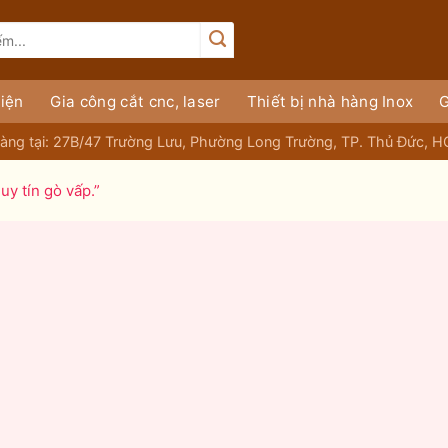
iện
Gia công cắt cnc, laser
Thiết bị nhà hàng Inox
G
àng tại: 27B/47 Trường Lưu, Phường Long Trường, TP. Thủ Đức, 
y tín gò vấp.”