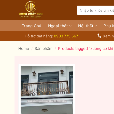
Bỏ
Search
qua
for:
nội
dung
Trang Chủ
Ngoại thất
Nội thất
Phụ k
Hỗ trợ đặt hàng:
0903 775 567
Xem h
Home
/
Sản phẩm
/
Products tagged “xưởng cơ khí u