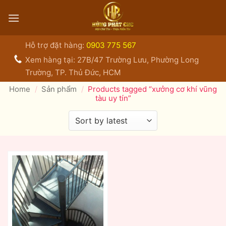
Bỏ
qua
nội
dung
Hỗ trợ đặt hàng:
0903 775 567
Xem hàng tại: 27B/47 Trường Lưu, Phường Long
Trường, TP. Thủ Đức, HCM
Home
/
Sản phẩm
/
Products tagged “xưởng cơ khí vũng
tàu uy tín”