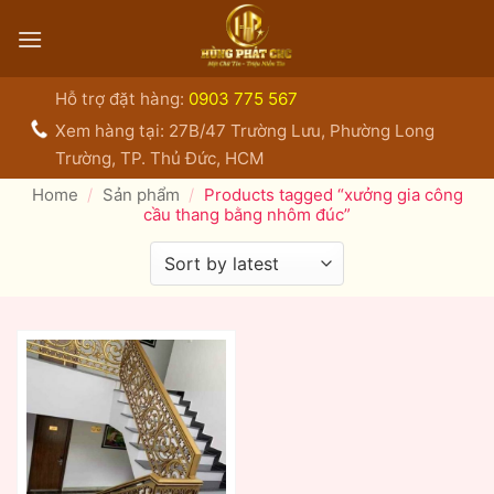
Bỏ
qua
nội
dung
Hỗ trợ đặt hàng:
0903 775 567
Xem hàng tại: 27B/47 Trường Lưu, Phường Long
Trường, TP. Thủ Đức, HCM
Home
/
Sản phẩm
/
Products tagged “xưởng gia công
cầu thang bằng nhôm đúc”