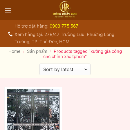
Bỏ
qua
nội
dung
Hỗ trợ đặt hàng:
0903 775 567
Xem hàng tại: 27B/47 Trường Lưu, Phường Long
Trường, TP. Thủ Đức, HCM
Home
/
Sản phẩm
/
Products tagged “xưởng gia công
cnc chính xác tphcm”