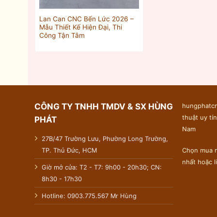
Lan Can CNC Bến Lức 2026 –
Mẫu Thiết Kế Hiện Đại, Thi
Công Tận Tâm
CÔNG TY TNHH TMDV & SX HÙNG
hungphatcn
thuật uy tín
PHÁT
Nam
27B/47 Trường Lưu, Phường Long Trường,
TP. Thủ Đức, HCM
Chọn mua n
nhất hoặc 
Giờ mở cửa: T2 - T7: 9h00 - 20h30; CN:
8h30 - 17h30
Hotline: 0903.775.567 Mr Hùng