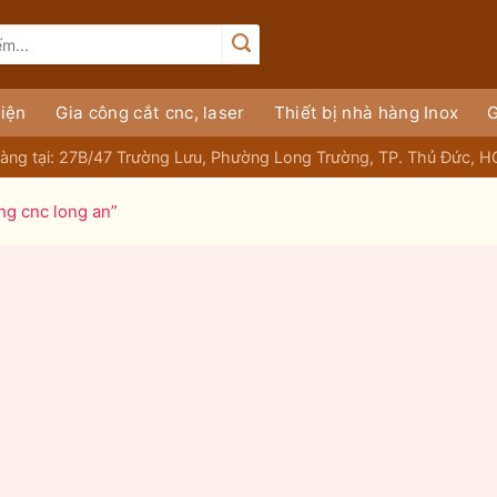
iện
Gia công cắt cnc, laser
Thiết bị nhà hàng Inox
G
àng tại: 27B/47 Trường Lưu, Phường Long Trường, TP. Thủ Đức, 
ng cnc long an”