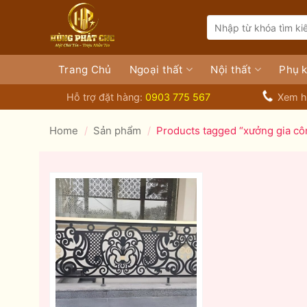
Bỏ
Search
qua
for:
nội
dung
Trang Chủ
Ngoại thất
Nội thất
Phụ k
Hỗ trợ đặt hàng:
0903 775 567
Xem h
Home
/
Sản phẩm
/
Products tagged “xưởng gia cô