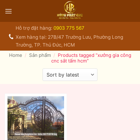
Bỏ
qua
nội
dung
Hỗ trợ đặt hàng:
0903 775 567
Xem hàng tại: 27B/47 Trường Lưu, Phường Long
Trường, TP. Thủ Đức, HCM
Home
/
Sản phẩm
/
Products tagged “xưởng gia công
cnc sắt tấm hcm”