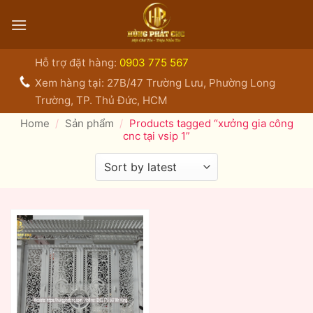
Bỏ
qua
nội
dung
Hỗ trợ đặt hàng:
0903 775 567
Xem hàng tại: 27B/47 Trường Lưu, Phường Long
Trường, TP. Thủ Đức, HCM
Home
/
Sản phẩm
/
Products tagged “xưởng gia công
cnc tại vsip 1”