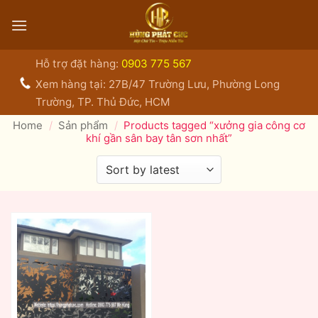
Bỏ
qua
nội
dung
Hỗ trợ đặt hàng:
0903 775 567
Xem hàng tại: 27B/47 Trường Lưu, Phường Long
Trường, TP. Thủ Đức, HCM
Home
/
Sản phẩm
/
Products tagged “xưởng gia công cơ
khí gần sân bay tân sơn nhất”