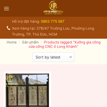
Bỏ
qua
nội
dung
Hỗ trợ đặt hàng:
0903 775 567
Xem hàng tại: 27B/47 Trường Lưu, Phường Long
Trường, TP. Thủ Đức, HCM
Home
/
Sản phẩm
/
Products tagged “Xưởng gia công
cửa cổng CNC ở Long Khánh”