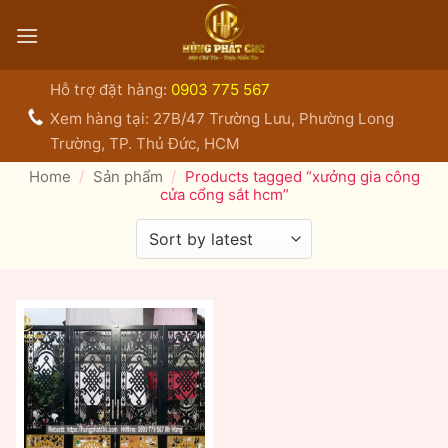
Bỏ
qua
nội
dung
Hỗ trợ đặt hàng:
0903 775 567
Xem hàng tại: 27B/47 Trường Lưu, Phường Long
Trường, TP. Thủ Đức, HCM
Home
/
Sản phẩm
/
Products tagged “xưởng gia công
cửa cổng sắt hcm”