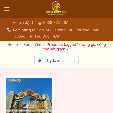
Bỏ
qua
nội
dung
Hỗ trợ đặt hàng:
0903 775 567
Xem hàng tại: 27B/47 Trường Lưu, Phường Long
Trường, TP. Thủ Đức, HCM
Home
/
Sản phẩm
/
Products tagged “xưởng gia công
cửa sắt quận 2”