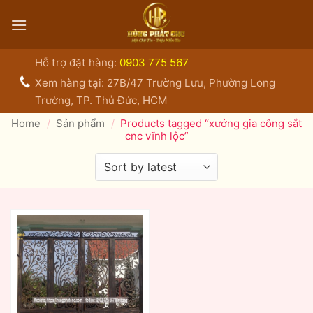
Bỏ
qua
nội
dung
Hỗ trợ đặt hàng:
0903 775 567
Xem hàng tại: 27B/47 Trường Lưu, Phường Long
Trường, TP. Thủ Đức, HCM
Home
/
Sản phẩm
/
Products tagged “xưởng gia công sắt
cnc vĩnh lộc”