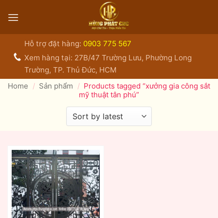
Bỏ
qua
nội
dung
Hỗ trợ đặt hàng:
0903 775 567
Xem hàng tại: 27B/47 Trường Lưu, Phường Long
Trường, TP. Thủ Đức, HCM
Home
/
Sản phẩm
/
Products tagged “xưởng gia công sắt
mỹ thuật tân phú”