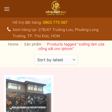
Bỏ
qua
nội
dung
Hỗ trợ đặt hàng:
0903 775 567
Xem hàng tại: 27B/47 Trường Lưu, Phường Long
Trường, TP. Thủ Đức, HCM
Home
/
Sản phẩm
/
Products tagged “xưởng làm cửa
cổng sắt cnc tphcm”