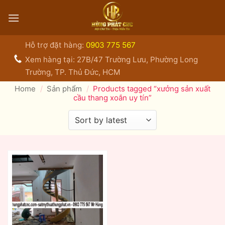
Bỏ
qua
nội
dung
Hỗ trợ đặt hàng:
0903 775 567
Xem hàng tại: 27B/47 Trường Lưu, Phường Long
Trường, TP. Thủ Đức, HCM
Home
/
Sản phẩm
/
Products tagged “xưởng sản xuất
cầu thang xoắn uy tín”