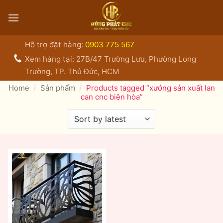
Bỏ
qua
nội
dung
Hỗ trợ đặt hàng:
0903 775 567
Xem hàng tại: 27B/47 Trường Lưu, Phường Long
Trường, TP. Thủ Đức, HCM
Home
/
Sản phẩm
/
Products tagged “xưởng sản xuất lan
can cnc biên hòa”