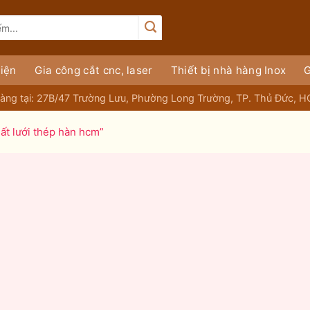
iện
Gia công cắt cnc, laser
Thiết bị nhà hàng Inox
G
àng tại: 27B/47 Trường Lưu, Phường Long Trường, TP. Thủ Đức, 
ất lưới thép hàn hcm”