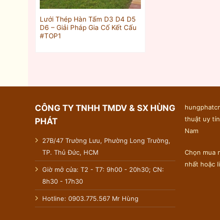
Lưới Thép Hàn Tấm D3 D4 D5
D6 – Giải Pháp Gia Cố Kết Cấu
#TOP1
CÔNG TY TNHH TMDV & SX HÙNG
hungphatcn
thuật uy tín
PHÁT
Nam
27B/47 Trường Lưu, Phường Long Trường,
TP. Thủ Đức, HCM
Chọn mua n
nhất hoặc 
Giờ mở cửa: T2 - T7: 9h00 - 20h30; CN:
8h30 - 17h30
Hotline: 0903.775.567 Mr Hùng