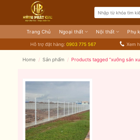
Bỏ
Search
qua
for:
nội
dung
Trang Chủ
Ngoại thất
Nội thất
Phụ k
Hỗ trợ đặt hàng:
0903 775 567
Xem h
Home
/
Sản phẩm
/
Products tagged “xưởng sản xu