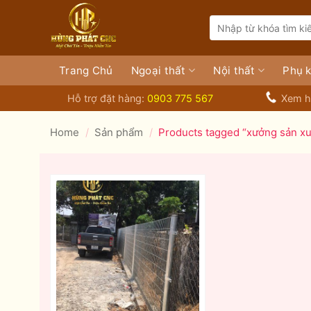
Bỏ
Search
qua
for:
nội
dung
Trang Chủ
Ngoại thất
Nội thất
Phụ k
Hỗ trợ đặt hàng:
0903 775 567
Xem h
Home
/
Sản phẩm
/
Products tagged “xưởng sản xuấ