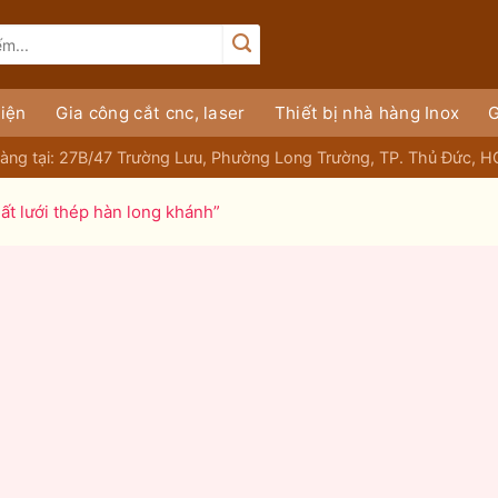
iện
Gia công cắt cnc, laser
Thiết bị nhà hàng Inox
G
àng tại: 27B/47 Trường Lưu, Phường Long Trường, TP. Thủ Đức, 
t lưới thép hàn long khánh”