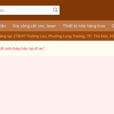
iện
Gia công cắt cnc, laser
Thiết bị nhà hàng Inox
G
àng tại: 27B/47 Trường Lưu, Phường Long Trường, TP. Thủ Đức, 
 lưới thép hàn tại dĩ an”