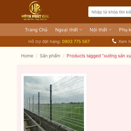
Bỏ
Search
qua
for:
nội
dung
Trang Chủ
Ngoại thất
Nội thất
Phụ k
Hỗ trợ đặt hàng:
0903 775 567
Xem h
Home
/
Sản phẩm
/
Products tagged “xưởng sản xuất