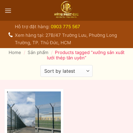
Bỏ
qua
nội
dung
Hỗ trợ đặt hàng:
0903 775 567
Xem hàng tại: 27B/47 Trường Lưu, Phường Long
Trường, TP. Thủ Đức, HCM
Home
/
Sản phẩm
/
Products tagged “xưởng sản xuất
lưới thép tân uyên”