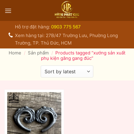
Bỏ
qua
nội
dung
Hỗ trợ đặt hàng:
0903 775 567
Xem hàng tại: 27B/47 Trường Lưu, Phường Long
Trường, TP. Thủ Đức, HCM
Home
/
Sản phẩm
/
Products tagged “xướng sản xuất
phụ kiện gằng gang đúc”