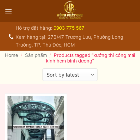
Bỏ
qua
nội
dung
Hỗ trợ đặt hàng:
0903 775 567
Xem hàng tại: 27B/47 Trường Lưu, Phường Long
Trường, TP. Thủ Đức, HCM
Home
/
Sản phẩm
/
Products tagged “xưởng thi công mái
kính hcm bình dương”