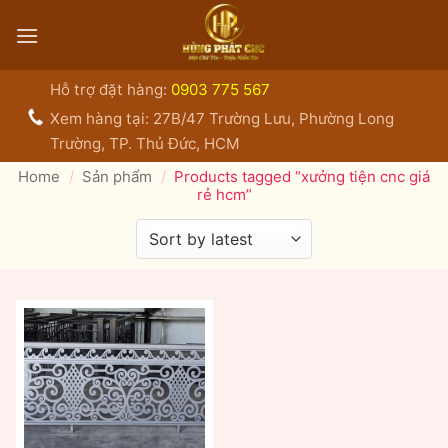
Bỏ
qua
nội
dung
Hỗ trợ đặt hàng:
0903 775 567
Xem hàng tại: 27B/47 Trường Lưu, Phường Long
Trường, TP. Thủ Đức, HCM
Home
/
Sản phẩm
/
Products tagged “xưởng tiện cnc giá
rẻ hcm”