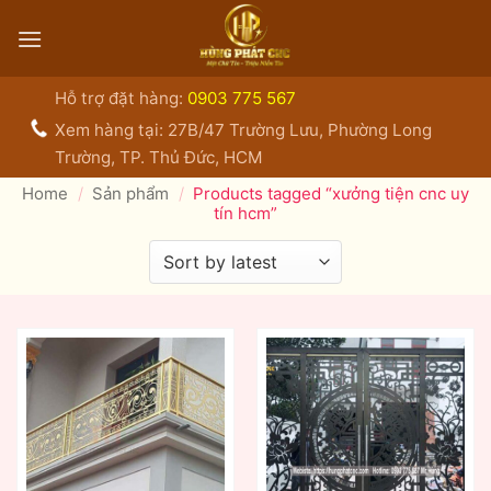
Bỏ
qua
nội
dung
Hỗ trợ đặt hàng:
0903 775 567
Xem hàng tại: 27B/47 Trường Lưu, Phường Long
Trường, TP. Thủ Đức, HCM
Home
/
Sản phẩm
/
Products tagged “xưởng tiện cnc uy
tín hcm”