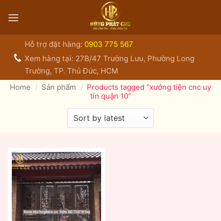
Bỏ
qua
nội
dung
Hỗ trợ đặt hàng:
0903 775 567
Xem hàng tại: 27B/47 Trường Lưu, Phường Long
Trường, TP. Thủ Đức, HCM
Home
/
Sản phẩm
/
Products tagged “xưởng tiện cnc uy
tín quận 10”