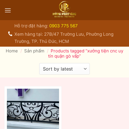
Bỏ
qua
nội
dung
Hỗ trợ đặt hàng:
0903 775 567
Xem hàng tại: 27B/47 Trường Lưu, Phường Long
Trường, TP. Thủ Đức, HCM
Home
/
Sản phẩm
/
Products tagged “xưởng tiện cnc uy
tín quận gò vấp”