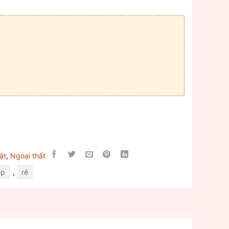
ật
,
Ngoại thất
ẹp
,
rẻ