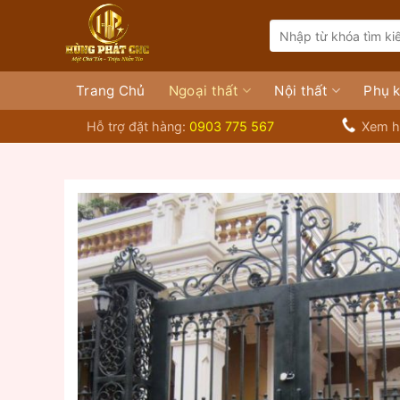
Bỏ
Search
qua
for:
nội
dung
Trang Chủ
Ngoại thất
Nội thất
Phụ k
Hỗ trợ đặt hàng:
0903 775 567
Xem h