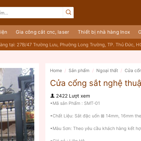
iện
Gia công cắt cnc, laser
Thiết bị nhà hàng Inox
G
àng tại: 27B/47 Trường Lưu, Phường Long Trường, TP. Thủ Đức, 
Home
/
Sản phẩm
/
Ngoại thất
/
Cửa cổ
Cửa cổng sắt nghệ thuậ
2422 Lượt xem
•Mã sản Phẩm : SMT-01
•Chất Liệu: Sắt đặc uốn ⊠ 14mm, 16mm the
•Màu Sơn: Theo yêu cầu khách hàng kết hợ
•Giá cả : Liên Hệ