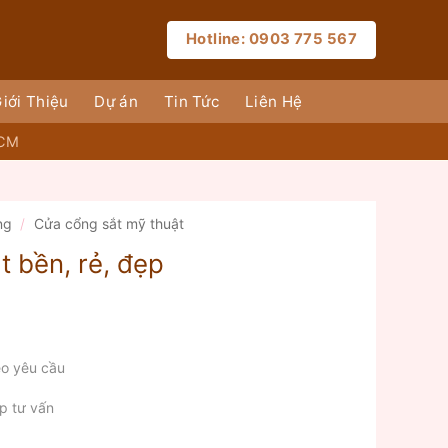
Hotline: 0903 775 567
iới Thiệu
Dự án
Tin Tức
Liên Hệ
HCM
ng
/
Cửa cổng sắt mỹ thuật
t bền, rẻ, đẹp
o yêu cầu
p tư vấn