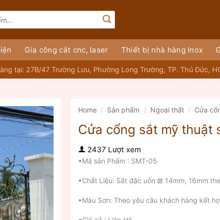
iện
Gia công cắt cnc, laser
Thiết bị nhà hàng Inox
G
àng tại: 27B/47 Trường Lưu, Phường Long Trường, TP. Thủ Đức, 
Home
/
Sản phẩm
/
Ngoại thất
/
Cửa cổ
Cửa cổng sắt mỹ thuật 
2437 Lượt xem
•Mã sản Phẩm : SMT-05
•Chất Liệu: Sắt đặc uốn ⊠ 14mm, 16mm the
•Màu Sơn: Theo yêu cầu khách hàng kết hợ
•Giá cả : Liên Hệ