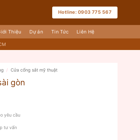
Hotline: 0903 775 567
iới Thiệu
Dự án
Tin Tức
Liên Hệ
HCM
ng
/
Cửa cổng sắt mỹ thuật
sài gòn
o yêu cầu
p tư vấn