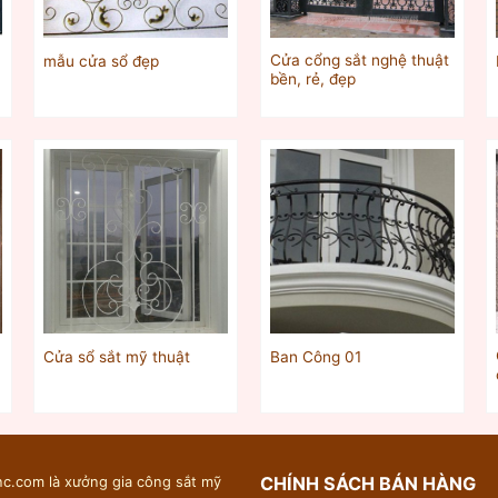
Cửa cổng sắt nghệ thuật
mẫu cửa sổ đẹp
bền, rẻ, đẹp
Cửa sổ sắt mỹ thuật
Ban Công 01
c.com là xưởng gia công sắt mỹ
CHÍNH SÁCH BÁN HÀNG