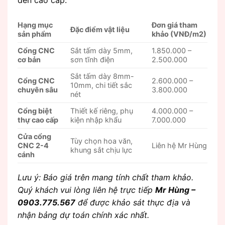
Hạng mục
Đơn giá tham
Đặc điểm vật liệu
sản phẩm
khảo (VNĐ/m2)
Cổng CNC
Sắt tấm dày 5mm,
1.850.000 –
cơ bản
sơn tĩnh điện
2.500.000
Sắt tấm dày 8mm-
Cổng CNC
2.600.000 –
10mm, chi tiết sắc
chuyên sâu
3.800.000
nét
Cổng biệt
Thiết kế riêng, phụ
4.000.000 –
thự cao cấp
kiện nhập khẩu
7.000.000
Cửa cổng
Tùy chọn hoa văn,
CNC 2-4
Liên hệ Mr Hùng
khung sắt chịu lực
cánh
Lưu ý: Báo giá trên mang tính chất tham khảo.
Quý khách vui lòng liên hệ trực tiếp
Mr Hùng –
0903.775.567
để được khảo sát thực địa và
nhận bảng dự toán chính xác nhất.