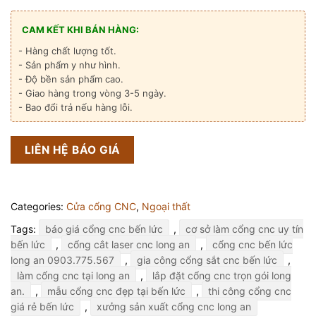
CAM KẾT KHI BÁN HÀNG:
- Hàng chất lượng tốt.
- Sản phẩm y như hình.
- Độ bền sản phẩm cao.
- Giao hàng trong vòng 3-5 ngày.
- Bao đổi trả nếu hàng lỗi.
LIÊN HỆ BÁO GIÁ
Categories:
Cửa cổng CNC
,
Ngoại thất
Tags:
báo giá cổng cnc bến lức
,
cơ sở làm cổng cnc uy tín
bến lức
,
cổng cắt laser cnc long an
,
cổng cnc bến lức
long an 0903.775.567
,
gia công cổng sắt cnc bến lức
,
làm cổng cnc tại long an
,
lắp đặt cổng cnc trọn gói long
an.
,
mẫu cổng cnc đẹp tại bến lức
,
thi công cổng cnc
giá rẻ bến lức
,
xưởng sản xuất cổng cnc long an