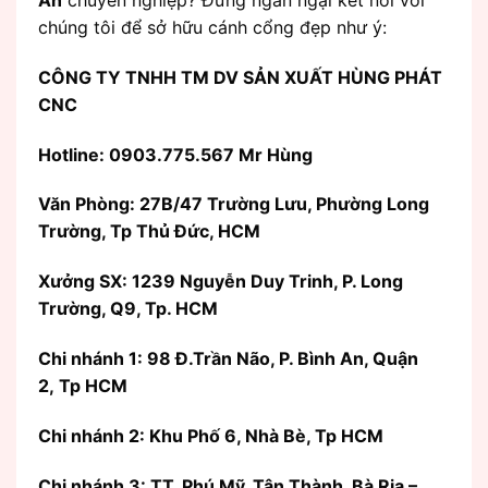
An
chuyên nghiệp? Đừng ngần ngại kết nối với
chúng tôi để sở hữu cánh cổng đẹp như ý:
CÔNG TY TNHH TM DV SẢN XUẤT HÙNG PHÁT
CNC
Hotline: 0903.775.567 Mr Hùng
Văn Phòng:
27B/47 Trường Lưu, Phường Long
Trường, Tp Thủ Đức, HCM
Xưởng SX: 1239 Nguyễn Duy Trinh, P. Long
Trường, Q9, Tp. HCM
Chi nhánh 1: 98 Đ.Trần Não, P. Bình An, Quận
2, Tp HCM
Chi nhánh 2: Khu Phố 6, Nhà Bè, Tp HCM
Chi nhánh 3: TT. Phú Mỹ, Tân Thành, Bà Rịa –