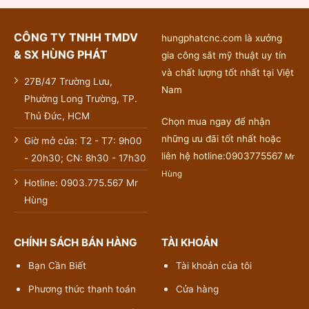
CÔNG TY TNHH TMDV
hungphatcnc.com là xưởng
& SX HÙNG PHÁT
gia công sắt mỹ thuật uy tín
và chất lượng tốt nhất tại Việt
27B/47 Trường Lưu,
Nam
Phường Long Trường, TP.
Thủ Đức, HCM
Chọn mua ngay để nhận
những ưu đãi tốt nhất hoặc
Giờ mở cửa: T2 - T7: 9h00
liên hệ hotline:0903775567
Mr
- 20h30; CN: 8h30 - 17h30
Hùng
Hotline: 0903.775.567 Mr
Hùng
CHÍNH SÁCH BÁN HÀNG
TÀI KHOẢN
Bạn Cần Biết
Tài khoản của tôi
Phương thức thanh toán
Cửa hàng