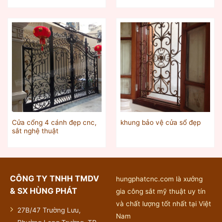
Cửa cổng 4 cánh đẹp cnc,
khung bảo vệ cửa sổ đẹp
sắt nghệ thuật
CÔNG TY TNHH TMDV
hungphatcnc.com là xưởng
& SX HÙNG PHÁT
gia công sắt mỹ thuật uy tín
và chất lượng tốt nhất tại Việt
27B/47 Trường Lưu,
Nam