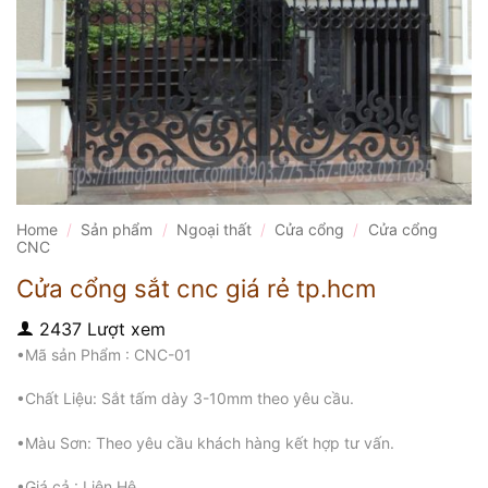
Home
/
Sản phẩm
/
Ngoại thất
/
Cửa cổng
/
Cửa cổng
CNC
Cửa cổng sắt cnc giá rẻ tp.hcm
2437 Lượt xem
•Mã sản Phẩm : CNC-01
•Chất Liệu: Sắt tấm dày 3-10mm theo yêu cầu.
•Màu Sơn: Theo yêu cầu khách hàng kết hợp tư vấn.
•Giá cả : Liên Hệ.