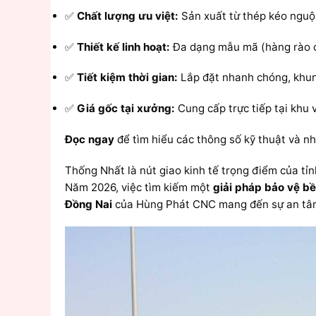
✅
Chất lượng ưu việt:
Sản xuất từ thép kéo nguội
✅
Thiết kế linh hoạt:
Đa dạng mẫu mã (hàng rào c
✅
Tiết kiệm thời gian:
Lắp đặt nhanh chóng, khung
✅
Giá gốc tại xưởng:
Cung cấp trực tiếp tại khu 
Đọc ngay
để tìm hiểu các thông số kỹ thuật và nh
Thống Nhất là nút giao kinh tế trọng điểm của t
Năm 2026, việc tìm kiếm một
giải pháp bảo vệ b
Đồng Nai
của Hùng Phát CNC mang đến sự an tâm t