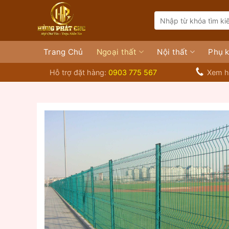
Bỏ
Search
qua
for:
nội
dung
Trang Chủ
Ngoại thất
Nội thất
Phụ k
Hỗ trợ đặt hàng:
0903 775 567
Xem h