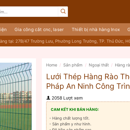
iện
Gia công cắt cnc, laser
Thiết bị nhà hàng Inox
G
àng tại: 27B/47 Trường Lưu, Phường Long Trường, TP. Thủ Đức, 
Home
/
Sản phẩm
/
Ngoại thất
/
Hàng r
Lưới Thép Hàng Rào Thố
Pháp An Ninh Công Trì
2058 Lượt xem
CAM KẾT KHI BÁN HÀNG:
- Hàng chất lượng tốt.
- Sản phẩm y như hình.
- Độ bền sản phẩm cao.