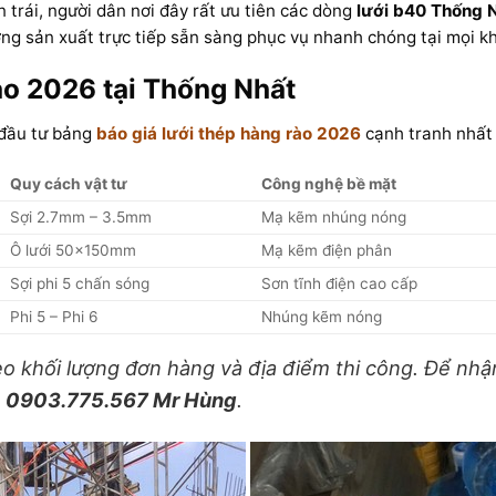
n trái, người dân nơi đây rất ưu tiên các dòng
lưới b40 Thống 
ng sản xuất trực tiếp sẵn sàng phục vụ nhanh chóng tại mọi k
ào 2026 tại Thống Nhất
 đầu tư bảng
báo giá lưới thép hàng rào 2026
cạnh tranh nhất
Quy cách vật tư
Công nghệ bề mặt
Sợi 2.7mm – 3.5mm
Mạ kẽm nhúng nóng
Ô lưới 50x150mm
Mạ kẽm điện phân
Sợi phi 5 chấn sóng
Sơn tĩnh điện cao cấp
Phi 5 – Phi 6
Nhúng kẽm nóng
heo khối lượng đơn hàng và địa điểm thi công. Để nh
p
0903.775.567 Mr Hùng
.