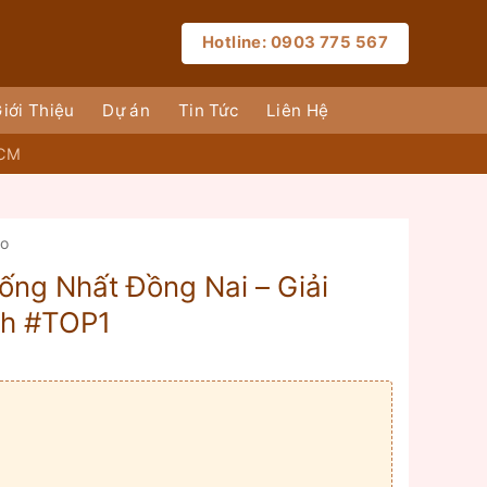
Hotline: 0903 775 567
iới Thiệu
Dự án
Tin Tức
Liên Hệ
HCM
ào
ng Nhất Đồng Nai – Giải
nh #TOP1