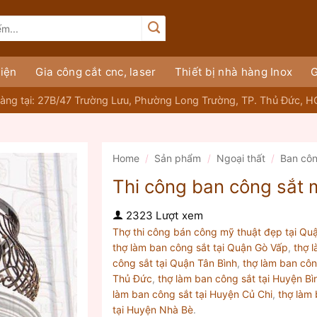
iện
Gia công cắt cnc, laser
Thiết bị nhà hàng Inox
G
àng tại: 27B/47 Trường Lưu, Phường Long Trường, TP. Thủ Đức, 
Home
/
Sản phẩm
/
Ngoại thất
/
Ban cô
Thi công ban công sắt m
2323 Lượt xem
Thợ thi công bán công mỹ thuật đẹp tại Qu
thợ làm ban công sắt tại Quận Gò Vấp
,
thợ 
công sắt tại Quận Tân Bình
,
thợ làm ban côn
Thủ Đức
,
thợ làm ban công sắt tại Huyện B
làm ban công sắt tại Huyện Củ Chi
,
thợ làm
tại Huyện Nhà Bè
.