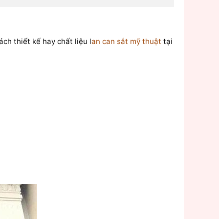
h thiết kế hay chất liệu l
an can sắt mỹ thuật
tại