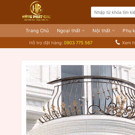
Bỏ
Search
qua
for:
nội
dung
Trang Chủ
Ngoại thất
Nội thất
Phụ k
Hỗ trợ đặt hàng:
0903 775 567
Xem h