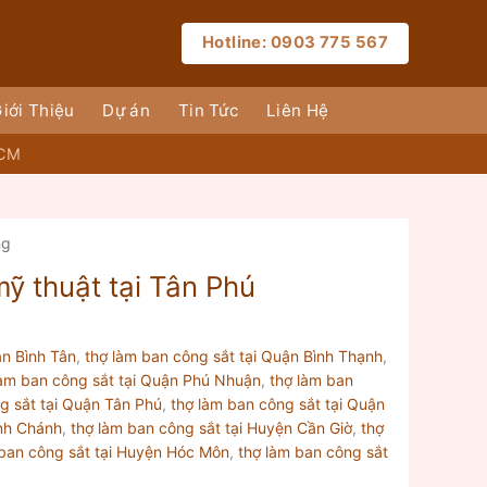
Hotline: 0903 775 567
iới Thiệu
Dự án
Tin Tức
Liên Hệ
HCM
ng
ỹ thuật tại Tân Phú
ận Bình Tân
,
thợ làm ban công sắt tại Quận Bình Thạnh
,
làm ban công sắt tại Quận Phú Nhuận
,
thợ làm ban
g sắt tại Quận Tân Phú
,
thợ làm ban công sắt tại Quận
ình Chánh
,
thợ làm ban công sắt tại Huyện Cần Giờ
,
thợ
 ban công sắt tại Huyện Hóc Môn
,
thợ làm ban công sắt