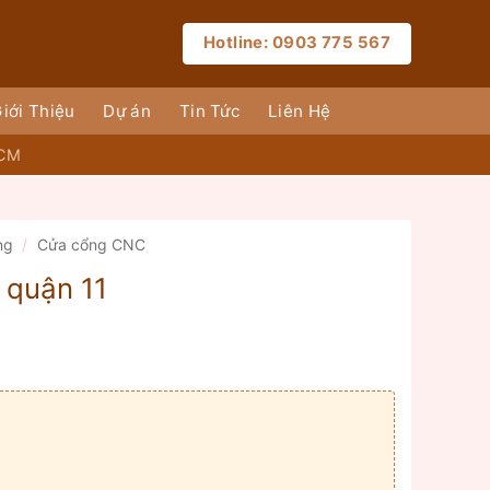
Hotline: 0903 775 567
iới Thiệu
Dự án
Tin Tức
Liên Hệ
HCM
ng
/
Cửa cổng CNC
 quận 11