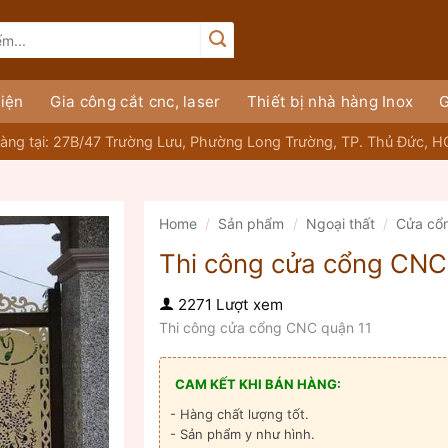
iện
Gia công cắt cnc, laser
Thiết bị nhà hàng Inox
G
àng tại: 27B/47 Trường Lưu, Phường Long Trường, TP. Thủ Đức, 
Home
/
Sản phẩm
/
Ngoại thất
/
Cửa cổ
Thi công cửa cổng CNC
2271 Lượt xem
Thi công cửa cổng CNC quận 11
CAM KẾT KHI BÁN HÀNG:
- Hàng chất lượng tốt.
- Sản phẩm y như hình.