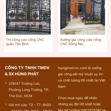
Thi công cửa cổng CNC
Xưởng gia công cửa cổng
quận Tân Bình
CNC Đồng Nai
CÔNG TY TNHH TMDV
hungphatcnc.com là xưởng
& SX HÙNG PHÁT
gia công sắt mỹ thuật uy tín
và chất lượng tốt nhất tại Việt
27B/47 Trường Lưu,
Nam
Phường Long Trường, TP.
Thủ Đức, HCM
Chọn mua ngay để nhận
những ưu đãi tốt nhất hoặc
Giờ mở cửa: T2 - T7: 9h00
liên hệ hotline:0903775567
Mr