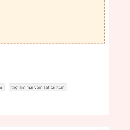
cm
,
thợ làm mái vòm sắt tại hcm