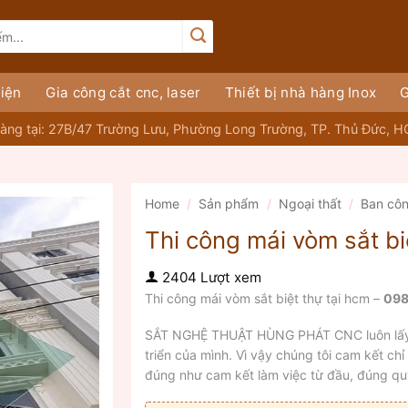
iện
Gia công cắt cnc, laser
Thiết bị nhà hàng Inox
G
àng tại: 27B/47 Trường Lưu, Phường Long Trường, TP. Thủ Đức, 
Home
/
Sản phẩm
/
Ngoại thất
/
Ban cô
Thi công mái vòm sắt bi
2404 Lượt xem
Thi công mái vòm sắt biệt thự tại hcm –
098
SẮT NGHỆ THUẬT HÙNG PHÁT CNC luôn lấy chấ
triển của mình. Vì vậy chúng tôi cam kết 
đúng như cam kết làm việc từ đầu, đúng qu