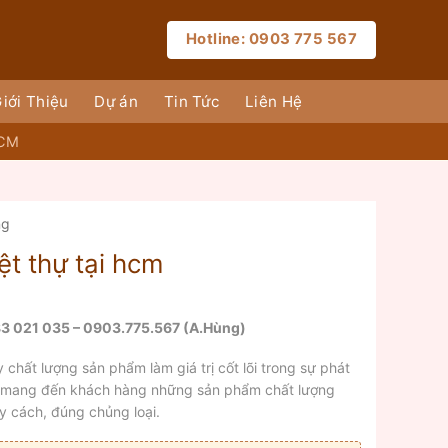
Hotline: 0903 775 567
iới Thiệu
Dự án
Tin Tức
Liên Hệ
HCM
ng
ệt thự tại hcm
3 021 035 – 0903.775.567 (A.Hùng)
t lượng sản phẩm làm giá trị cốt lõi trong sự phát
chỉ mang đến khách hàng những sản phẩm chất lượng
y cách, đúng chủng loại.