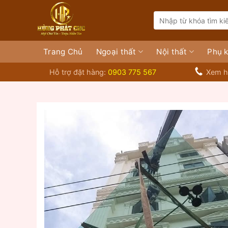
Bỏ
Search
qua
for:
nội
dung
Trang Chủ
Ngoại thất
Nội thất
Phụ k
Hỗ trợ đặt hàng:
0903 775 567
Xem h