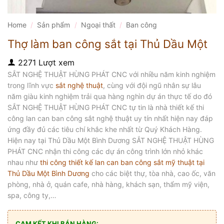
Home
/
Sản phẩm
/
Ngoại thất
/
Ban công
Thợ làm ban công sắt tại Thủ Dầu Một
2271 Lượt xem
SẮT NGHỆ THUẬT HÙNG PHÁT CNC với nhiều năm kinh nghiệm
trong lĩnh vực
sắt nghệ thuật
, cùng với đội ngũ nhân sự lâu
năm giàu kinh nghiệm trải qua hàng nghìn dự án thực tế do đó
SẮT NGHỆ THUẬT HÙNG PHÁT CNC tự tin là nhà thiết kế thi
công lan can ban công sắt nghệ thuật uy tín nhất hiện nay đáp
ứng đầy đủ các tiêu chí khắc khe nhất từ Quý Khách Hàng.
Hiện nay tại Thủ Dầu Một Bình Dương SẮT NGHỆ THUẬT HÙNG
PHÁT CNC nhận thi công các dự án công trình lớn nhỏ khác
nhau như
thi công thiết kế lan can ban công sắt mỹ thuật tại
Thủ Dầu Một Bình Dương
cho các biệt thự, tòa nhà, cao ốc, văn
phòng, nhà ở, quán cafe, nhà hàng, khách sạn, thẩm mỹ viện,
spa, công ty,…
CAM KẾT KHI BÁN HÀNG: