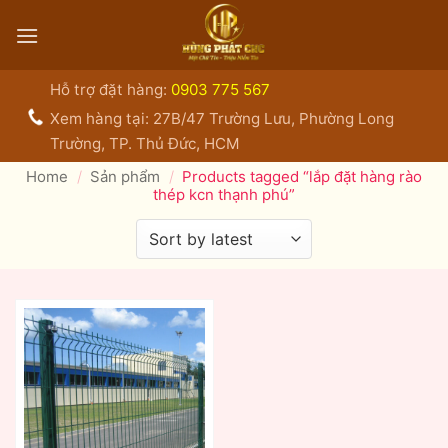
Bỏ
qua
nội
dung
Hỗ trợ đặt hàng:
0903 775 567
Xem hàng tại: 27B/47 Trường Lưu, Phường Long
Trường, TP. Thủ Đức, HCM
Home
/
Sản phẩm
/
Products tagged “lắp đặt hàng rào
thép kcn thạnh phú”