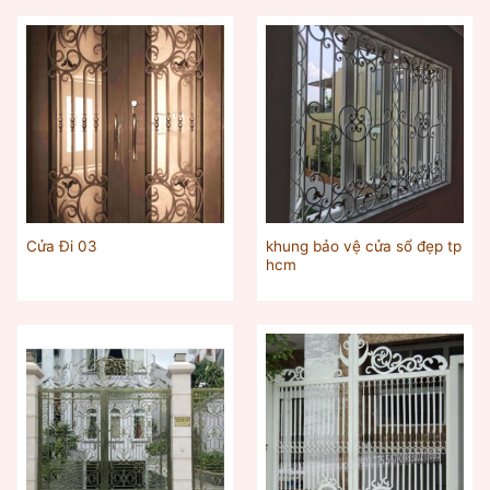
khung bảo vệ cửa sổ đẹp tp
Cửa Đi 03
hcm