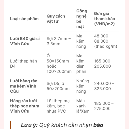
Công
Đơn giá
Quy cách
nghệ
Loại sản phẩm
tham khảo
vật tư
bề
(VNĐ/m2)
mặt
Mạ
48.000 –
Lưới B40 giá sỉ
Sợi 2.7mm –
kẽm
88.000
Vĩnh Cửu
3.5mm
nóng
(theo kg/m)
Ô
Mạ
Lưới thép hàn
50x150mm
kẽm
165.000 –
D4
hoặc
điện
205.000
100x200mm
phân
Lưới hàng rào
Nhúng
Sợi D5, ô
240.000 –
mạ kẽm Vĩnh
kẽm
50x200mm
325.000
Cửu
nóng
Hàng rào lưới
Lõi thép mạ
Màu
185.000 –
thép bọc nhựa
kẽm, bọc
xanh
275.000
Vĩnh Cửu
nhựa PVC
lá/Xám
Lưu ý:
Quý khách cần nhận
báo