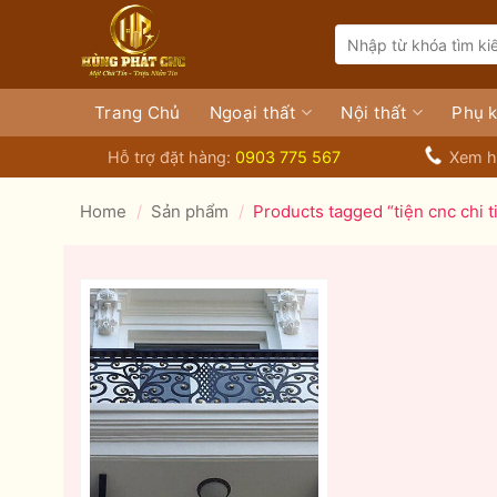
Bỏ
Search
qua
for:
nội
dung
Trang Chủ
Ngoại thất
Nội thất
Phụ k
Hỗ trợ đặt hàng:
0903 775 567
Xem h
Home
/
Sản phẩm
/
Products tagged “tiện cnc chi t