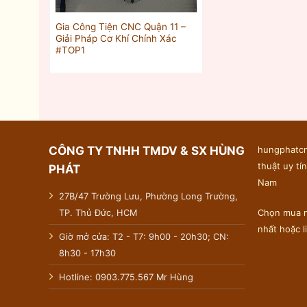
Gia Công Tiện CNC Quận 11 –
Giải Pháp Cơ Khí Chính Xác
#TOP1
CÔNG TY TNHH TMDV & SX HÙNG
hungphatcn
thuật uy tín
PHÁT
Nam
27B/47 Trường Lưu, Phường Long Trường,
TP. Thủ Đức, HCM
Chọn mua n
nhất hoặc 
Giờ mở cửa: T2 - T7: 9h00 - 20h30; CN:
8h30 - 17h30
Hotline: 0903.775.567 Mr Hùng